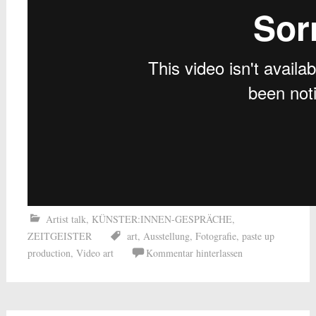
Artist talk
,
KÜNSTER:INNEN-GESPRÄCHE
,
ZEITGEISTER
art
,
Ausstellung
,
Fotografie
,
paste up
production
,
Video art
Kommentar hinterlassen