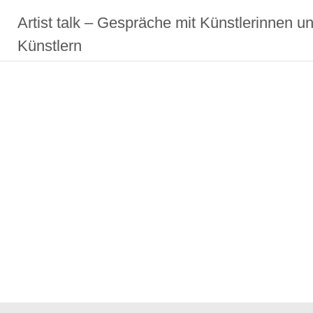
Zum
Artist talk – Gespräche mit Künstlerinnen u
Inhalt
springen
Künstlern