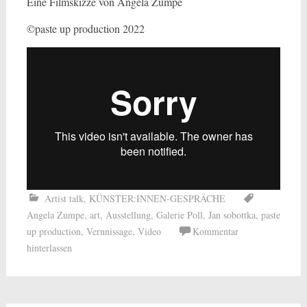
Eine Filmskizze von Angela Zumpe
©paste up production 2022
Artist talk
,
KÜNSTER:INNEN-GESPRÄCHE
Angela Zumpe
,
art
,
Ausstellung
,
Galerie Poll
,
Jan sobottka
,
paste
up production
,
Vernnissage
,
Video
Kommentar
hinterlassen