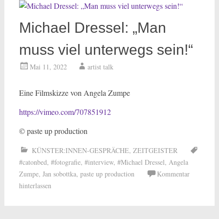
Michael Dressel: „Man
muss viel unterwegs sein!“
Mai 11, 2022
artist talk
Eine Filmskizze von Angela Zumpe
https://vimeo.com/70785191
2
© paste up production
KÜNSTER:INNEN-GESPRÄCHE
,
ZEITGEISTER
#catonbed
,
#fotografie
,
#interview
,
#Michael Dressel
,
Angela
Zumpe
,
Jan sobottka
,
paste up production
Kommentar
hinterlassen