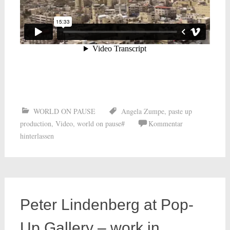
WORLD ON PAUSE
Angela Zumpe
,
paste up
production
,
Video
,
world on pause#
Kommentar
hinterlassen
Peter Lindenberg at Pop-
Up Gallery – work in