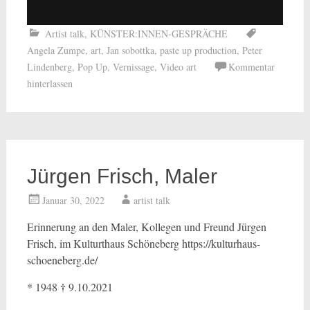
Artist talk
,
KÜNSTER:INNEN-GESPRÄCHE
Angela Zumpe
,
art
,
Jan sobottka
,
paste up production
,
Peter
Lindenberg
,
Pop Up
,
Vernissage
,
Video art
Kommentar
hinterlassen
Jürgen Frisch, Maler
Januar 30, 2022
artist talk
Erinnerung an den Maler, Kollegen und Freund Jürgen
Frisch, im Kulturthaus Schöneberg https://kulturhaus-
schoeneberg.de/
†
* 1948
9.10.2021