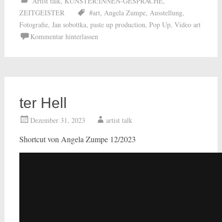
Artist talk
,
KÜNSTER:INNEN-GESPRÄCHE
,
ZEITGEISTER
#art
,
Angela Zumpe
,
Ausstellung
,
Fotografie
,
Jan sobottka
,
paste up production
,
Pop Up
,
Video art
Kommentar hinterlassen
ter Hell
Dezember 31, 2023
artist talk
Shortcut von Angela Zumpe 12/2023