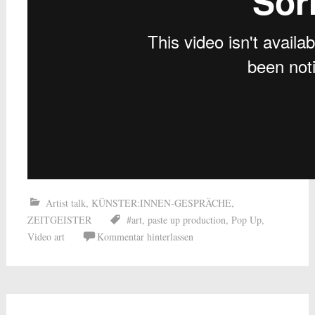
Artist talk
,
KÜNSTER:INNEN-GESPRÄCHE
,
ZEITGEISTER
#art
,
paste up production
,
Pop Up
,
Video art
Kommentar hinterlassen