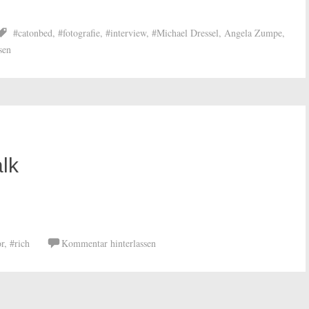
#catonbed
,
#fotografie
,
#interview
,
#Michael Dressel
,
Angela Zumpe
,
sen
lk
r
,
#rich
Kommentar hinterlassen