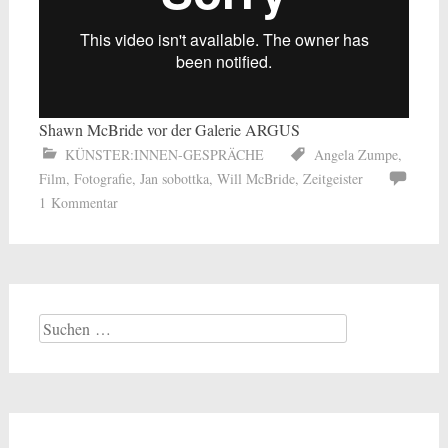
Shawn McBride vor der Galerie ARGUS
KÜNSTER:INNEN-GESPRÄCHE
Angela Zumpe
,
Film
,
Fotografie
,
Jan sobottka
,
Will McBride
,
Zeitgeister
1 Kommentar
Suchen
nach: