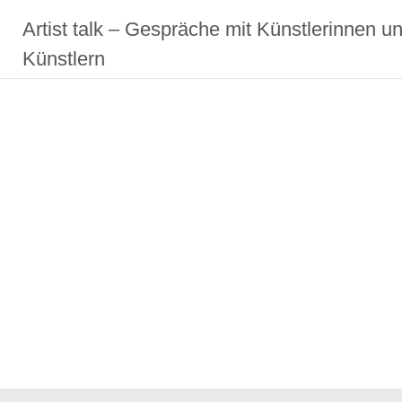
Zum
Artist talk – Gespräche mit Künstlerinnen u
Inhalt
springen
Künstlern