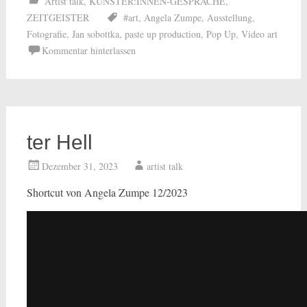
Artist talk
,
KÜNSTER:INNEN-GESPRÄCHE
,
ZEITGEISTER
#art
,
Angela Zumpe
,
Ausstellung
,
Fotografie
,
Jan sobottka
,
paste up production
,
Pop Up
,
Video art
Kommentar hinterlassen
ter Hell
Dezember 31, 2023
artist talk
Shortcut von Angela Zumpe 12/2023