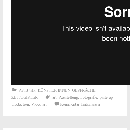
Artist talk
,
KÜNSTER:INNEN-GESPRÄCHE
,
ZEITGEISTER
art
,
Ausstellung
,
Fotografie
,
paste up
production
,
Video art
Kommentar hinterlassen