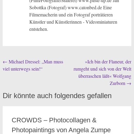
(Film/Fotografie/Malerei) www.paste-up.de Jan
Sobottka (Fotograf) www.catonbed.de Eine
Filmemacherin und ein Fotograf porträtieren
Künstler und Künstlerinnen - Videominiaturen
entstehen.
Beitragsnavigation
←
Michael Dressel: „Man muss
»Ich bin der Flaneur, der
viel unterwegs sein!“
rumgeht und sich von der Welt
überraschen läßt« Wolfgang
Zurborn
→
Dir könnte auch folgendes gefallen
CROWDS – Photocollagen &
Photopaintings von Angela Zumpe